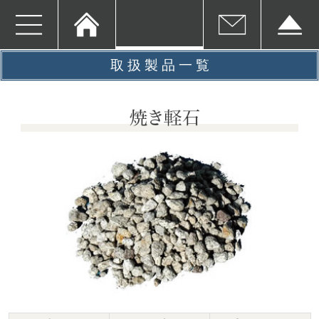
取 扱 製 品 一 覧
焼