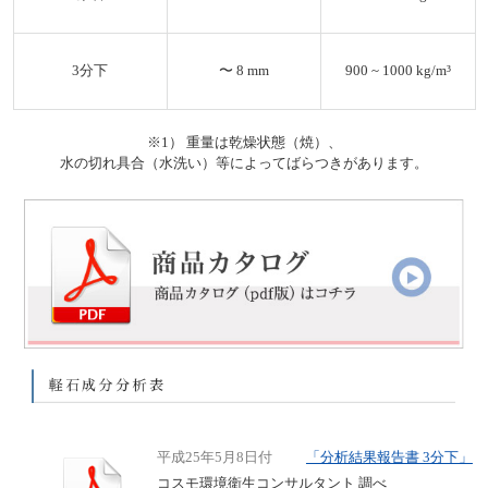
3分下
〜 8 mm
900 ~ 1000 kg/m³
※1） 重量は乾燥状態（焼）、
水の切れ具合（水洗い）等によってばらつきがあります。
軽
平成25年5月8日付
「分析結果報告書 3分下」
コスモ環境衛生コンサルタント 調べ