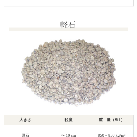
軽
大きさ
粒度
重 量（※1）
原石
〜 10 cm
850 ~ 850 kg/m³