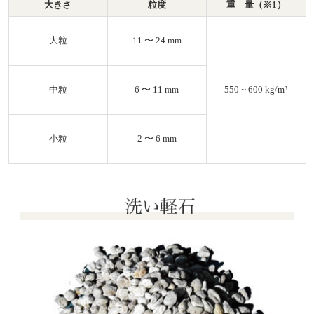
大きさ
粒度
重 量（※1）
大粒
11 〜 24 mm
中粒
6 〜 11 mm
550 ~ 600 kg/m³
小粒
2 〜 6 mm
洗