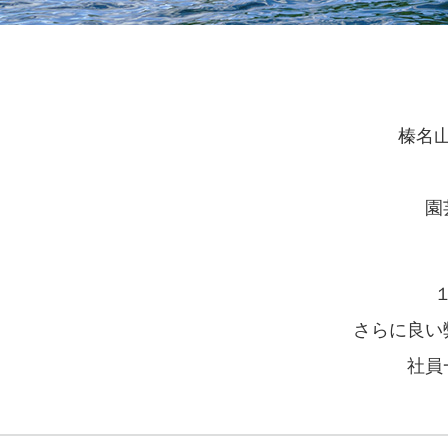
榛名
園
さらに良い
社員