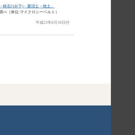
・軽石(3分下)・鹿沼土・焼土」
調べ（単位:マイクロシーベルト）
平成23年8月30日付