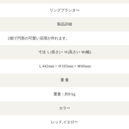
リングプランター
製品詳細
2個で円形の可愛い花壇が作れます。
寸法 Ｌ(長さ) × Ｈ(高さ) × Ｗ(幅)
Ｌ442mm × Ｈ165mm × Ｗ60mm
重 量
重量：約9 kg
カラー
レッド,イエロー